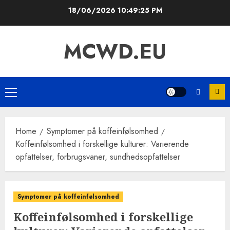
Skip
18/06/2026
10:49:26 PM
to
content
MCWD.EU
Primary
Menu
Home
Symptomer på koffeinfølsomhed
Koffeinfølsomhed i forskellige kulturer: Varierende
opfattelser, forbrugsvaner, sundhedsopfattelser
Symptomer på koffeinfølsomhed
Koffeinfølsomhed i forskellige