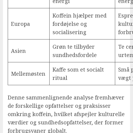
energi
energ
Koffein hjælper med
Espre
Europa
fordøjelse og
kultu
socialisering
forbr
Grøn te tilbyder
Te ce
Asien
sundhedsfordele
urte
Kaffe som et socialt
Små p
Mellemøsten
ritual
vægt 
Denne sammenlignende analyse fremhæver
de forskellige opfattelser og praksisser
omkring koffein, hvilket afspejler kulturelle
værdier og sundhedsopfattelser, der former
forbrugsvaner globalt.