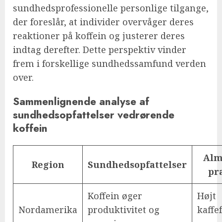
sundhedsprofessionelle personlige tilgange,
der foreslår, at individer overvåger deres
reaktioner på koffein og justerer deres
indtag derefter. Dette perspektiv vinder
frem i forskellige sundhedssamfund verden
over.
Sammenlignende analyse af
sundhedsopfattelser vedrørende
koffein
Alm
Region
Sundhedsopfattelser
pr
Koffein øger
Højt
Nordamerika
produktivitet og
kaffe