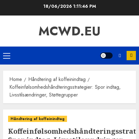
Skip
18/06/2026
1:11:47 PM
to
content
MCWD.EU
Primary
Menu
Home
Håndtering af koffeinindtag
Koffeinfølsomhedshåndteringsstrategier: Spor indtag,
Livsstilsændringer, Støttegrupper
Håndtering af koffeinindtag
Koffeinfølsomhedshåndteringsstrate