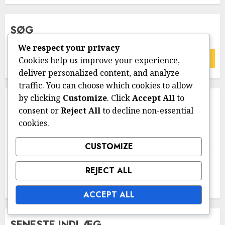
SØG
We respect your privacy
Search
Cookies help us improve your experience,
for:
deliver personalized content, and analyze
traffic. You can choose which cookies to allow
by clicking
Customize
. Click
Accept All
to
KATEGORIER
consent or
Reject All
to decline non-essential
cookies.
Håndtering af koffeinindtag
CUSTOMIZE
Psykologiske effekter af koffein
REJECT ALL
Symptomer på koffeinfølsomhed
ACCEPT ALL
SENESTE INDLÆG