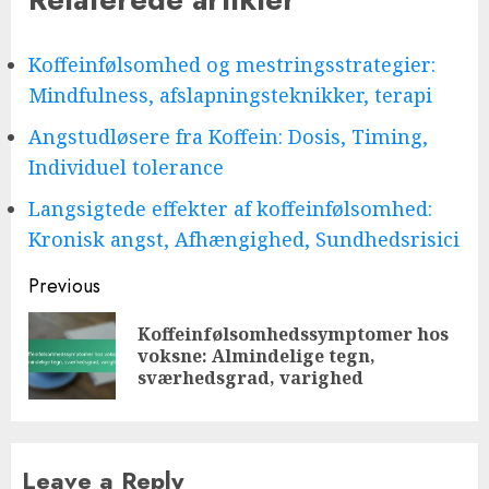
Koffeinfølsomhed og mestringsstrategier:
Mindfulness, afslapningsteknikker, terapi
Angstudløsere fra Koffein: Dosis, Timing,
Individuel tolerance
Langsigtede effekter af koffeinfølsomhed:
Kronisk angst, Afhængighed, Sundhedsrisici
Post
Previous
navigation
Koffeinfølsomhedssymptomer hos
Pre
voksne: Almindelige tegn,
pos
sværhedsgrad, varighed
Leave a Reply