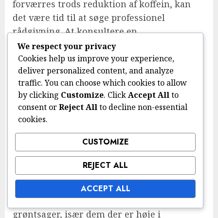
forværres trods reduktion af koffein, kan
det være tid til at søge professionel
rådgivning. At konsultere en
sundhedsudbyder kan give personlige
We respect your privacy
strategier og udelukke eventuelle
Cookies help us improve your experience,
deliver personalized content, and analyze
underliggende sundhedsproblemer, der kan
traffic. You can choose which cookies to allow
forværres af koffeinindtag.
by clicking
Customize
. Click
Accept All
to
Alternativer til koffein for energi og
consent or
Reject All
to decline non-essential
cookies.
årvågenhed
CUSTOMIZE
For dem, der ønsker at øge energien uden
koffein, kan flere alternativer være
REJECT ALL
effektive. Fødevarer rige på komplekse
kulhydrater, såsom fuldkorn, kan give
ACCEPT ALL
vedvarende energi. At inkludere frugter og
grøntsager, især dem der er høje i