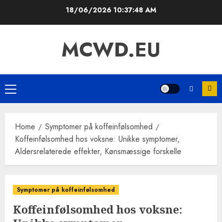
Skip
18/06/2026
10:37:49 AM
to
content
MCWD.EU
Primary
Menu
Home
Symptomer på koffeinfølsomhed
Koffeinfølsomhed hos voksne: Unikke symptomer,
Aldersrelaterede effekter, Kønsmæssige forskelle
Symptomer på koffeinfølsomhed
Koffeinfølsomhed hos voksne: